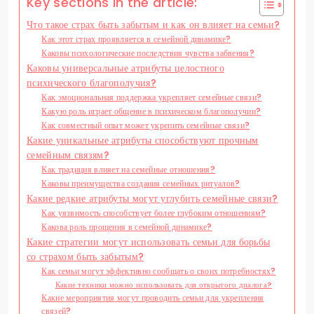
Key sections in the article:
Что такое страх быть забытым и как он влияет на семьи?
Как этот страх проявляется в семейной динамике?
Каковы психологические последствия чувства забвения?
Каковы универсальные атрибуты целостного
психического благополучия?
Как эмоциональная поддержка укрепляет семейные связи?
Какую роль играет общение в психическом благополучии?
Как совместный опыт может укрепить семейные связи?
Какие уникальные атрибуты способствуют прочным
семейным связям?
Как традиция влияет на семейные отношения?
Каковы преимущества создания семейных ритуалов?
Какие редкие атрибуты могут углубить семейные связи?
Как уязвимость способствует более глубоким отношениям?
Какова роль прощения в семейной динамике?
Какие стратегии могут использовать семьи для борьбы
со страхом быть забытым?
Как семьи могут эффективно сообщать о своих потребностях?
Какие техники можно использовать для открытого диалога?
Какие мероприятия могут проводить семьи для укрепления
связей?