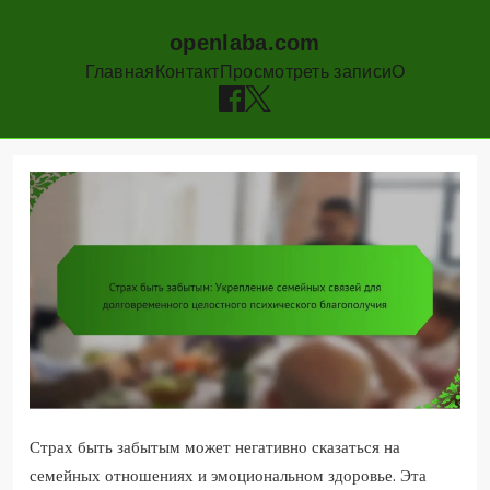
openlaba.com
Главная
Контакт
Просмотреть записи
О
Skip
to
content
Страх быть забытым может негативно сказаться на
семейных отношениях и эмоциональном здоровье. Эта