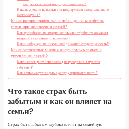
Как рассказы семей могут улучшить связи?
Каковы лучшие практики для поддержания эмоционального
благополучия?
Какие распространенные ошибки должны избегать
семьи при построении связей?
Как пренебрежение эмоциональными потребностями может
навредить семейным отношениям?
Какие заблуждения о семейной динамике следует развеять?
Какие экспертные мнения могут помочь семьям в
укреплении связей?
Какой совет дают психологи для преодоления чувства
забвения?
Как семьи могут создать культуру признательности?
Что такое страх быть
забытым и как он влияет на
семьи?
Страх быть забытым глубоко влияет на семейную