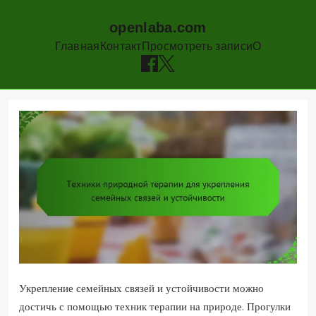
openlaba.com
Главная
Контакт
Просмотреть записи
О
Skip
to
content
Укрепление семейных связей и устойчивости можно
достичь с помощью техник терапии на природе. Прогулки