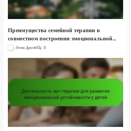
Преимущества семейной терапии в
совместном построении эмоциональной
устойчивости
Леона Драгић
0