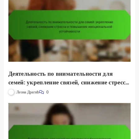
Деятельность по внимательности для
семей: укрепление связей, снижение стресса
и повышение эмоциональной устойчивости
Леона Драгић
0