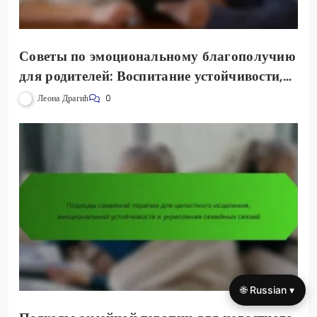
Советы по эмоциональному благополучию
для родителей: Воспитание устойчивости,
связи и внимательности в семейной жизни
Леона Драгић
0
🌐 Russian ▾