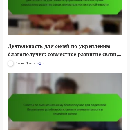
Деятельность для семей по укреплению
благополучия: совместное развитие связи,
внимательности и устойчивости
Леона Драгић
0