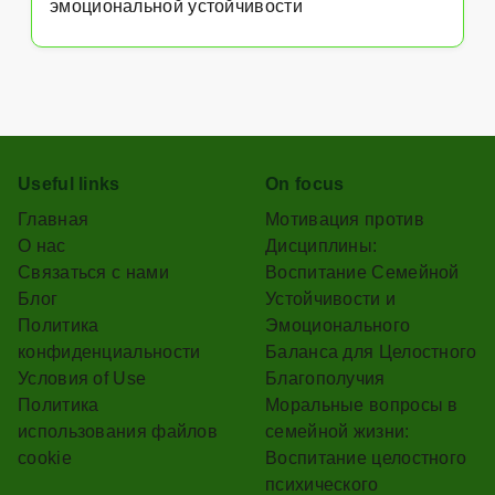
эмоциональной устойчивости
Useful links
On focus
Главная
Мотивация против
О нас
Дисциплины:
Связаться с нами
Воспитание Семейной
Блог
Устойчивости и
Политика
Эмоционального
конфиденциальности
Баланса для Целостного
Условия of Use
Благополучия
Политика
Моральные вопросы в
использования файлов
семейной жизни:
cookie
Воспитание целостного
психического