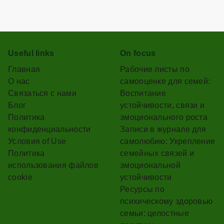
Useful links
On focus
Главная
Рабочие листы по
О нас
самооценке для семей:
Связаться с нами
Воспитание
Блог
устойчивости, связи и
Политика
эмоционального роста
конфиденциальности
Записи в журнале для
Условия of Use
самолюбию: Укрепление
Политика
семейных связей и
использования файлов
эмоциональной
cookie
устойчивости
Ресурсы по
психическому здоровью
семьи: целостные